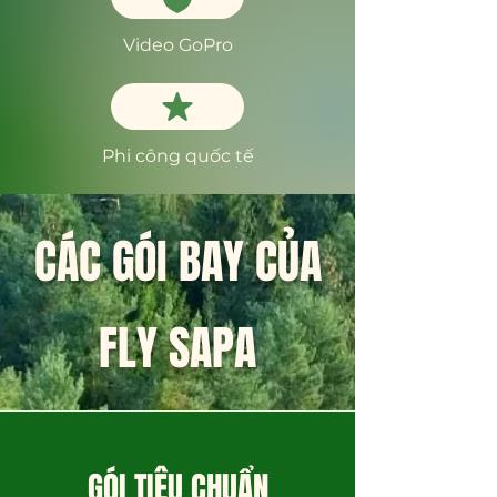
Video GoPro
Phi công quốc tế
CÁC GÓI BAY CỦA
FLY SAPA
GÓI TIÊU CHUẨN