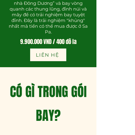
nhà Đông Dương” và bay vòng
quanh các thung lũng, đỉnh núi và
mây để có trải nghiệm bay tuyệt
đỉnh. Đây là trải nghiệm "khủng"
nhất mà tiền có thể mua được ở Sa
Pa.
9.900.000
VND / 400 đô la
LIÊN HỆ
CÓ GÌ TRONG GÓI
BAY?