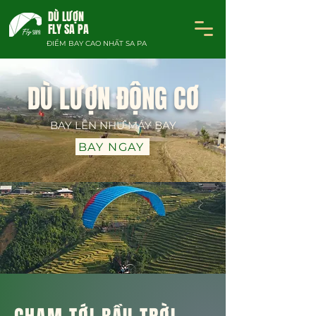
DÙ LƯỢN
FLY SA PA
ĐIỂM BAY CAO NHẤT SA PA
DÙ LƯỢN ĐỘNG CƠ
BAY LÊN NHƯ MÁY BAY
BAY NGAY