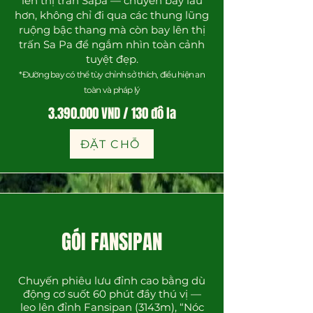
lên thị trấn Sapa — chuyển bay lâu
hơn, không chỉ đi qua các thung lũng
ruộng bậc thang mà còn bay lên thị
trấn Sa Pa để ngắm nhìn toàn cảnh
tuyệt đẹp.
*Đường bay có thể tùy chỉnh sở thích, điều hiện an
toàn và pháp lý
3.390.000
VND / 130 đô la
ĐẶT CHỖ
GÓI FANSIPAN
Chuyến phiêu lưu đỉnh cao bằng dù
động cơ suốt 60 phút đầy thú vị —
leo lên đỉnh Fansipan (3143m), “Nóc