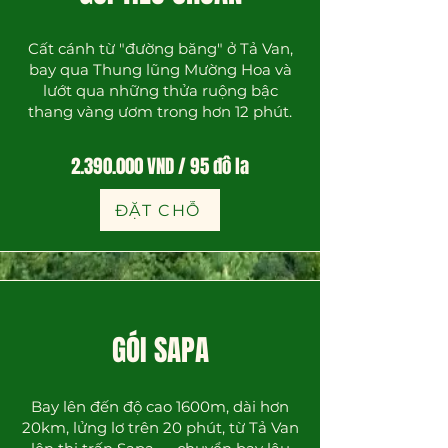
Cất cánh từ "đường băng" ở Tả Van,
bay qua Thung lũng Mường Hoa và
lướt qua những thửa ruộng bậc
thang vàng ươm trong hơn 12 phút.
2.390.000
VND / 95 đô la
ĐẶT CHỖ
GÓI SAPA
Bay lên đến độ cao 1600m, dài hơn
20km, lửng lơ trên 20 phút, từ Tả Van