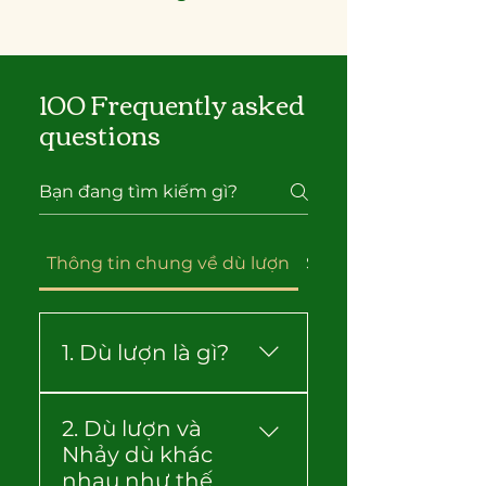
100 Frequently asked
questions
Thông tin chung về dù lượn
So sánh Dù lượn & D
1. Dù lượn là gì?
Dù lượn thực chất là một
2. Dù lượn và
hình thức hàng không,
Nhảy dù khác
nơi bạn bay lượn trên bầu
nhau như thế
trời nhờ một cánh dù