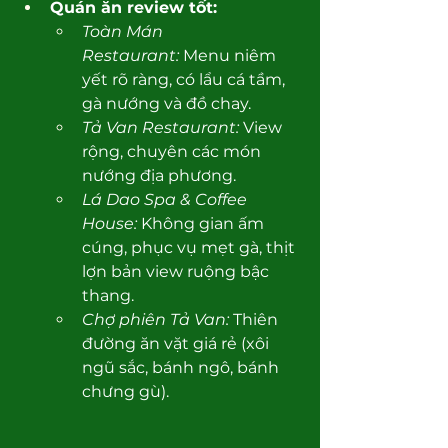
Quán ăn review tốt:
Toàn Mán 
Restaurant:
 Menu niêm 
yết rõ ràng, có lẩu cá tầm, 
gà nướng và đồ chay.
Tả Van Restaurant:
 View 
rộng, chuyên các món 
nướng địa phương.
Lá Dao Spa & Coffee 
House:
 Không gian ấm 
cúng, phục vụ mẹt gà, thịt 
lợn bản view ruộng bậc 
thang.
Chợ phiên Tả Van:
 Thiên 
đường ăn vặt giá rẻ (xôi 
ngũ sắc, bánh ngô, bánh 
chưng gù).