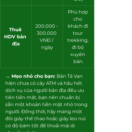
Phù hợp 
cho 
200.000 - 
khách đi 
Thuê 
300.000 
tour 
HDV bản 
VNĐ / 
trekking, 
địa
ngày
đi bộ 
xuyên 
bản.
→ Mẹo nhỏ cho bạn: 
Bản Tả Van 
hiện chưa có cây ATM và hầu hết 
dịch vụ của người bản địa đều ưu 
tiên tiền mặt, bạn nên chuẩn bị 
sẵn một khoản tiền mặt nhỏ trong 
người. Đồng thời, hãy mang một 
đôi giày thể thao hoặc giày leo núi 
có độ bám tốt để thoải mái di 