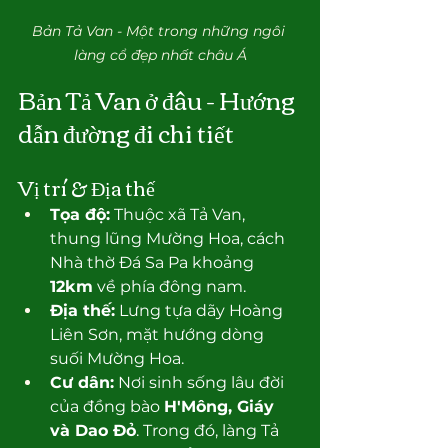
Bản Tả Van - Một trong những ngôi 
làng cổ đẹp nhất châu Á
Bản Tả Van ở đâu - Hướng 
dẫn đường đi chi tiết
Vị trí & Địa thế
Tọa độ:
 Thuộc xã Tả Van, 
thung lũng Mường Hoa, cách 
Nhà thờ Đá Sa Pa khoảng 
12km
 về phía đông nam.
Địa thế:
 Lưng tựa dãy Hoàng 
Liên Sơn, mặt hướng dòng 
suối Mường Hoa.
Cư dân:
 Nơi sinh sống lâu đời 
của đồng bào 
H'Mông, Giáy 
và Dao Đỏ
. Trong đó, làng Tả 