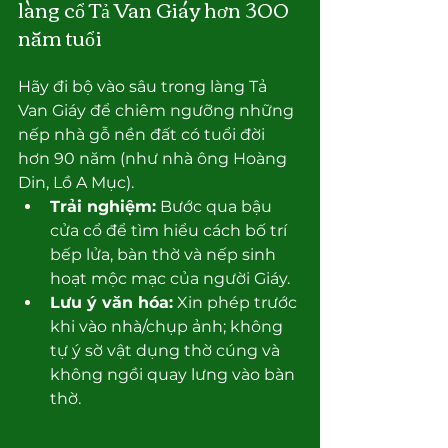
làng cổ Tả Van Giáy hơn 300 
năm tuổi
Hãy đi bộ vào sâu trong làng Tả 
Van Giáy để chiêm ngưỡng những 
nếp nhà gỗ nền đất có tuổi đời 
hơn 90 năm (như nhà ông Hoàng 
Din, Lồ A Mục).
Trải nghiệm:
 Bước qua bậu 
cửa cổ để tìm hiểu cách bố trí 
bếp lửa, bàn thờ và nếp sinh 
hoạt mộc mạc của người Giáy.
Lưu ý văn hóa:
 Xin phép trước 
khi vào nhà/chụp ảnh; không 
tự ý sờ vật dụng thờ cúng và 
không ngồi quay lưng vào bàn 
thờ.