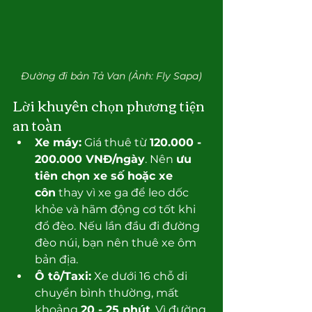
Đường đi bản Tả Van (Ảnh: Fly Sapa)
Lời khuyên chọn phương tiện 
an toàn
Xe máy:
 Giá thuê từ 
120.000 - 
200.000 VNĐ/ngày
. Nên 
ưu 
tiên chọn xe số hoặc xe 
côn
 thay vì xe ga để leo dốc 
khỏe và hãm động cơ tốt khi 
đổ đèo. Nếu lần đầu đi đường 
đèo núi, bạn nên thuê xe ôm 
bản địa.
Ô tô/Taxi:
 Xe dưới 16 chỗ di 
chuyển bình thường, mất 
khoảng 
20 - 25 phút
. Vì đường 