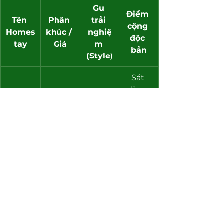
Gu 
Điểm 
Tên 
Phân 
trải 
cộng 
Homes
khúc / 
nghiệ
độc 
tay
Giá
m 
bản
(Style)
Sát 
dòng 
Trung 
Vintag
suối, 
- Cao 
e, mộc 
Phori's
có bếp 
cấp 
mạc, 
 House
tự nấu 
(Từ 
yên 
ăn 
500k)
tĩnh
tách 
biệt.
Các 
tiện 
ích nội 
khu 