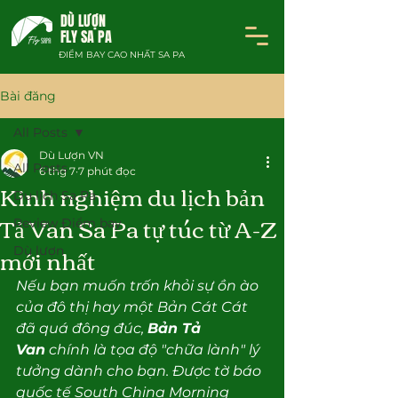
DÙ LƯỢN
FLY SA PA
ĐIỂM BAY CAO NHẤT SA PA
Bài đăng
All Posts
Dù Lượn VN
All Posts
6 thg 7
7 phút đọc
Kinh nghiệm du lịch bản
Du lịch Sa Pa
Tả Van Sa Pa tự túc từ A-Z
Review Điểm bay
mới nhất
Dù lượn
Nếu bạn muốn trốn khỏi sự ồn ào 
của đô thị hay một Bản Cát Cát 
đã quá đông đúc, 
Bản Tả 
Van
 chính là tọa độ "chữa lành" lý 
tưởng dành cho bạn. Được tờ báo 
quốc tế South China Morning 