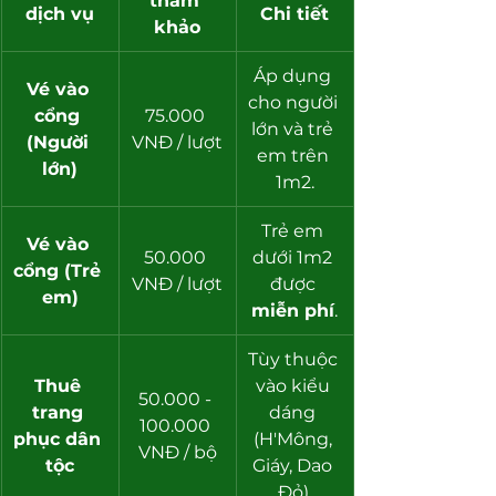
tham 
dịch vụ
Chi tiết
khảo
Áp dụng 
Vé vào 
cho người 
cổng 
75.000 
lớn và trẻ 
(Người 
VNĐ / lượt
em trên 
lớn)
1m2.
Trẻ em 
Vé vào 
50.000 
dưới 1m2 
cổng (Trẻ 
VNĐ / lượt
được 
em)
miễn phí
.
Tùy thuộc 
Thuê 
vào kiểu 
50.000 - 
trang 
dáng 
100.000 
phục dân 
(H'Mông, 
VNĐ / bộ
tộc
Giáy, Dao 
Đỏ).